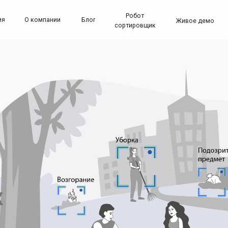
Робот
8 (800) 60
О компании
Блог
Живое демо
сортировщик
х