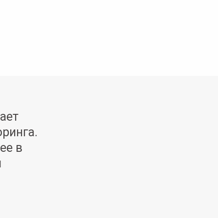
ает
ринга.
ее в
и