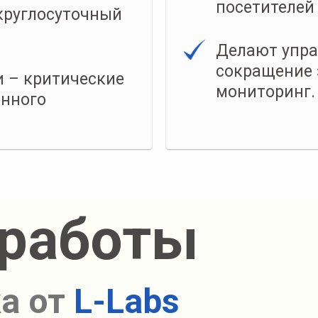
посетителей
круглосуточный
Делают упр
сокращение 
и – критические
мониторинг.
енного
 работы
а от
L-Labs